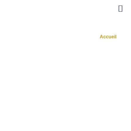
Don
Accueil
/Don