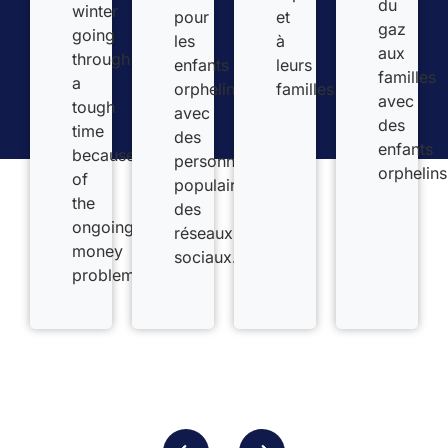
du
winter
pour
et
gaz
going
les
à
aux
through
enfants
leurs
familles
a
orphelins
familles.
avec
tough
avec
des
time
des
enfants
because
personnalités
orphelins
of
populaires
the
des
ongoing
réseaux
money
sociaux.
problems.